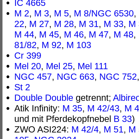
IC 4665
M 2
,
M 3
,
M 5
,
M 8/NGC 6530
,
22
,
M 27
,
M 28
,
M 31
,
M 33
,
M 
M 44
,
M 45
,
M 46
,
M 47
,
M 48
,
81/82
,
M 92
,
M 103
Cr 399
Mel 20
,
Mel 25
,
Mel 111
NGC 457
,
NGC 663
,
NGC 752
St 2
Double Double
getrennt;
Albire
Atik Infinity:
M 35
,
M 42/43
,
M 
und mit Pferdekopfnebel
B 33
)
ZWO ASI224:
M 42/4
,
M 51
,
M 