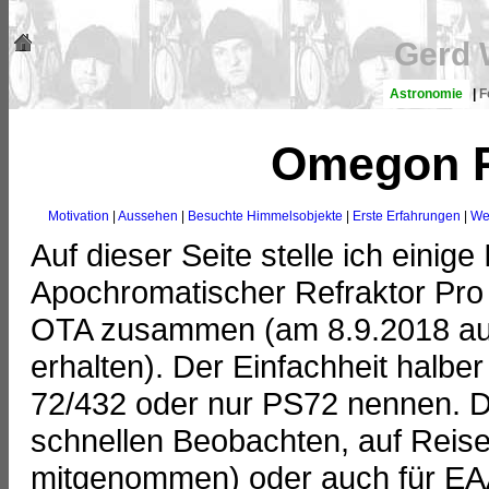
Gerd 
Astronomie
|
F
Omegon R
Motivation
|
Aussehen
|
Besuchte Himmelsobjekte
|
Erste Erfahrungen
|
We
Auf dieser Seite stelle ich ein
Apochromatischer Refraktor Pr
OTA zusammen (am 8.9.2018 auf
erhalten). Der Einfachheit halb
72/432 oder nur PS72 nennen. 
schnellen Beobachten, auf Reise
mitgenommen) oder auch für EAA 