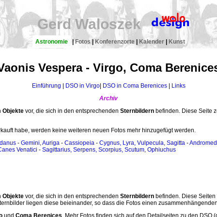
Gerd Waloszek
Astronomie
|
Fotos
|
Konferenzorte
|
Kalender
|
Kunst
Vaonis Vespera - Virgo, Coma Berenice
Einführung
|
DSO in Virgo
|
DSO in Coma Berenices
|
Links
Archiv
h
Objekte
vor, die sich in den entsprechenden
Sternbildern
befinden. Diese Seite z
rkauft habe, werden keine weiteren neuen Fotos mehr hinzugefügt werden.
idanus
-
Gemini, Auriga
-
Cassiopeia
-
Cygnus, Lyra, Vulpecula, Sagitta
-
Andromeda
Canes Venatici
-
Sagittarius, Serpens, Scorpius, Scutum, Ophiuchus
h
Objekte
vor, die sich in den entsprechenden
Sternbildern
befinden. Diese Seiten
ernbilder liegen diese beieinander, so dass die Fotos einen zusammenhängend
go
und
Coma Berenices
. Mehr Fotos finden sich auf den Detailseiten zu den DSO 