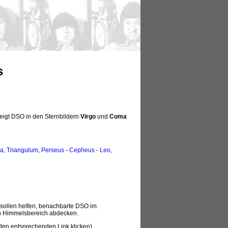
s
eigt DSO in den Sternbildern
Virgo
und
Coma
, Triangulum, Perseus
-
Cepheus
-
Leo,
 sollen helfen, benachbarte DSO im
en Himmelsbereich abdecken.
(den entsprechenden Link klicken).