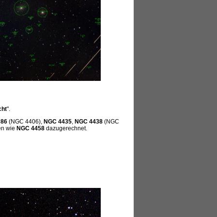
cht
".
 86
(NGC 4406),
NGC 4435
,
NGC 4438
(NGC
en wie
NGC 4458
dazugerechnet.