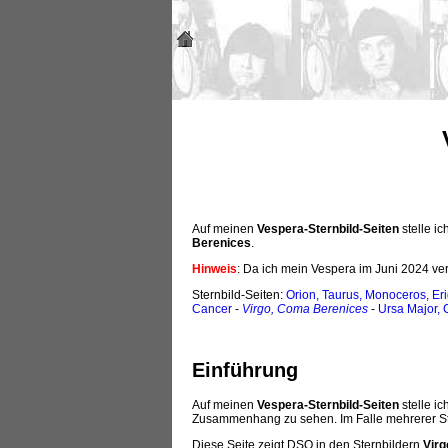
Auf meinen
Vespera-Sternbild-Seiten
stelle ic
Berenices
.
Hinweis
: Da ich mein Vespera im Juni 2024 ve
Sternbild-Seiten:
Orion, Taurus, Monoceros, Er
Cancer
-
Virgo, Coma Berenices
-
Ursa Major, 
Einführung
Auf meinen
Vespera-Sternbild-Seiten
stelle ic
Zusammenhang zu sehen. Im Falle mehrerer St
Diese Seite zeigt DSO in den Sternbildern
Vir