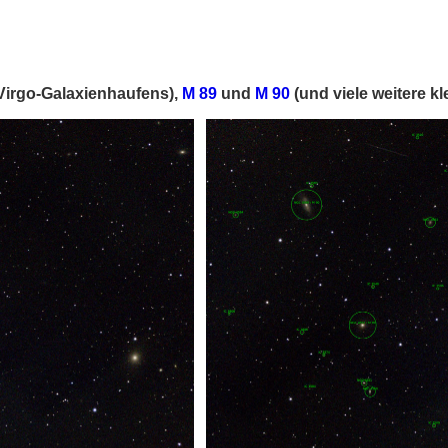
Virgo-Galaxienhaufens
),
M 89
und
M 90
(und viele weitere kl