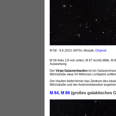
M 58 - 9.6.2023, 6970s, Mosaik,
Original
M 58 links 1/3 von unten, M 87 rechts Mitte, M 
Auswertung
Der
Virgo-Galaxienhaufen
ist ein Galaxienhau
Milchstraße etwa 54 Millionen Lichtjahre entfern
Der Haufen bildet ferner das Zentrum des lok
Milchstraße und der Andromedanebel angehören 
M 84, M 86
(großes galaktisches G