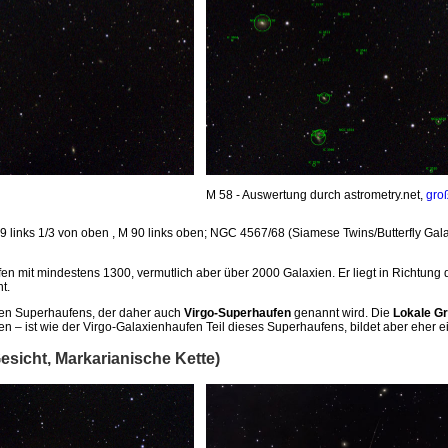
M 58 - Auswertung durch astrometry.net,
gro
89 links 1/3 von oben , M 90 links oben; NGC 4567/68 (Siamese Twins/Butterfly Galax
fen mit mindestens 1300, vermutlich aber über 2000 Galaxien. Er liegt in Richtung 
t.
alen Superhaufens, der daher auch
Virgo-Superhaufen
genannt wird. Die
Lokale G
– ist wie der Virgo-Galaxienhaufen Teil dieses Superhaufens, bildet aber eher e
esicht, Markarianische Kette)