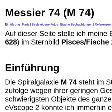
Messier 74 (M 74)
Einführung
|
Karte
|
Beste eigene Fotos
|
Eigene Beobachtungen
|
Referenzen
Auf dieser Seite stelle ich mein
628
) im Sternbild
Pisces/Fische
Einführung
Die Spiralgalaxie
M 74
steht im S
zufolge wegen ihrer geringen Ges
schwierigsten Objekte des ganz
eVscope 2 konnte ich immerhin e