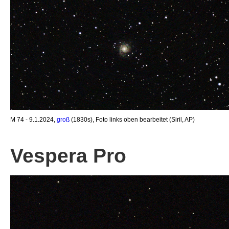
M 74 - 9.1.2024,
groß
(1830s), Foto links oben bearbeitet (Siril, AP)
Vespera Pro